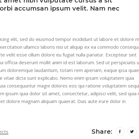
it amet nibh vulputate cursus a sit
orbi accumsan ipsum velit. Nam nec
icing elit, sed do eiusmod tempor incididunt ut labore et dolore 
xercitation ullamco laboris nisi ut aliquip ex ea commodo consequ
te velit esse cillum dolore eu fugiat nulla pariatur. Excepteur sint
ui officia deserunt mollit anim id est laborum. Sed ut perspiciatis
tium doloremque laudantium, totam rem aperiam, eaque ipsa quae
atae vitae dicta sunt explicabo. Nemo enim ipsam voluptatem quia
 quia consequuntur magni dolores eos qui ratione voluptatem sequ
 ipsum quia dolor sit amet, consectetur, adipisci velit, sed quia
et dolore magnam aliquam quaerat. Duis aute irure dolor in
Share:
ects