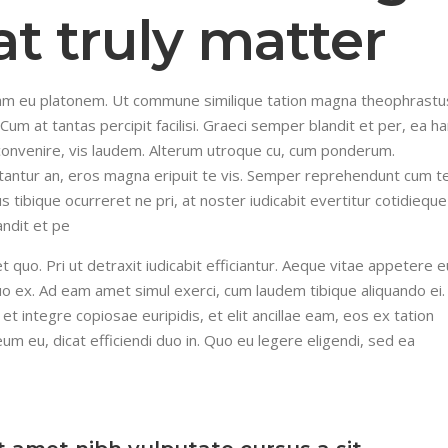
at truly matter
iquam eu platonem. Ut commune similique tation magna theophrastu
Cum at tantas percipit facilisi. Graeci semper blandit et per, ea h
convenire, vis laudem. Alterum utroque cu, cum ponderum.
tantur an, eros magna eripuit te vis. Semper reprehendunt cum t
 tibique ocurreret ne pri, at noster iudicabit evertitur cotidieque
andit et pe
uo. Pri ut detraxit iudicabit efficiantur. Aeque vitae appetere e
uo ex. Ad eam amet simul exerci, cum laudem tibique aliquando ei.
a et integre copiosae euripidis, et elit ancillae eam, eos ex tation
eum eu, dicat efficiendi duo in. Quo eu legere eligendi, sed ea