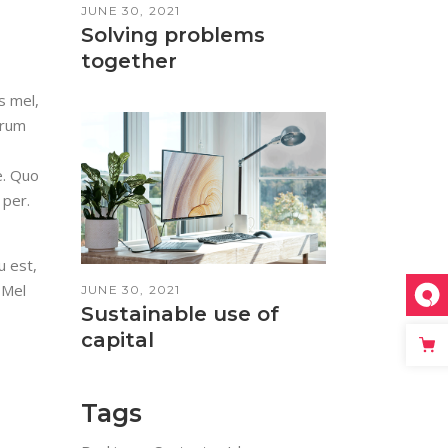
JUNE 30, 2021
Solving problems
together
s mel,
arum
e. Quo
 per.
u est,
 Mel
JUNE 30, 2021
Sustainable use of
capital
Tags