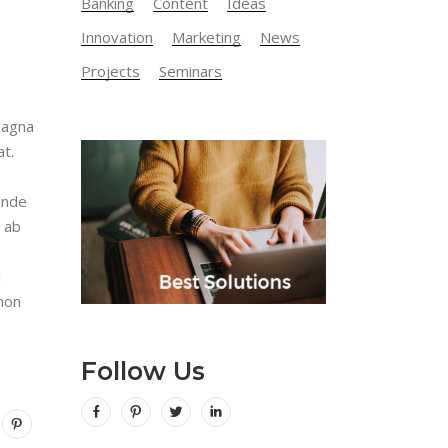
Banking
Content
Ideas
Innovation
Marketing
News
Projects
Seminars
magna
at.
 unde
 ab
i
 non
Follow Us