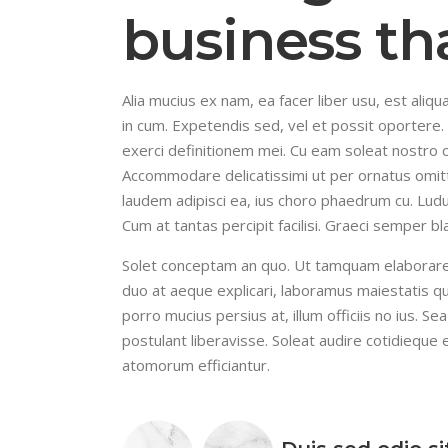
business th
Alia mucius ex nam, ea facer liber usu, est al
in cum. Expetendis sed, vel et possit oportere. 
exerci definitionem mei. Cu eam soleat nostro 
Accommodare delicatissimi ut per ornatus omit
laudem adipisci ea, ius choro phaedrum cu. Ludus
Cum at tantas percipit facilisi. Graeci semper bl
Solet conceptam an quo. Ut tamquam elaboraret q
duo at aeque explicari, laboramus maiestatis q
porro mucius persius at, illum officiis no ius. Se
postulant liberavisse. Soleat audire cotidieque 
atomorum efficiantur.