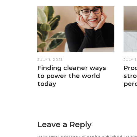
JULY 1, 2021
JULY 1
Finding cleaner ways
Proc
to power the world
stro
today
per
Leave a Reply
Your email address will not be published.
Requi