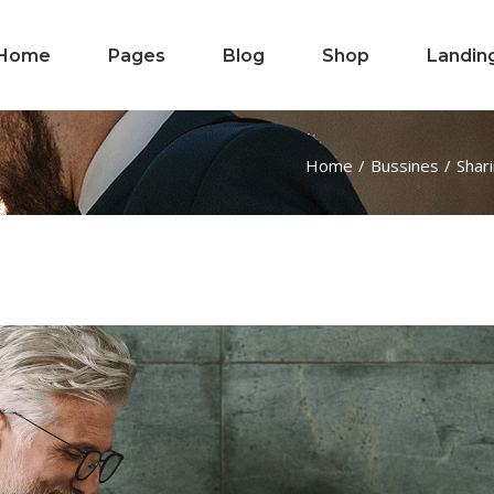
Home
Pages
Blog
Shop
Landin
Main Home
About Us
Right Sidebar
Product List
Home
Bussines
Shari
Consulting Company
Our Team
Left Sidebar
Product Single
Business Home
Our Clients
Blog Masonry
Shop Layouts
Horizontal
Our Office
No Sidebar
Shop Pages
Showcase
Our Services
Post Types
Fullscreen Slider
Get In Touch
Business Advisory
Contact Us
Branding Agency
FAQ Page
Digital Agency
Pricing Plans