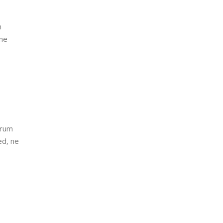
m
 ne
orum
ed, ne