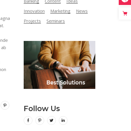
Banking
Content
Ideas
Innovation
Marketing
News
magna
Projects
Seminars
at.
 unde
 ab
i
 non
Follow Us