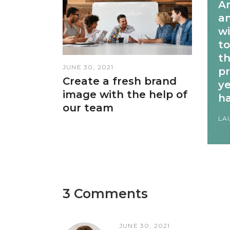
An
a
wi
t
th
JUNE 30, 2021
p
Create a fresh brand
ye
image with the help of
h
our team
LA
3 Comments
JUNE 30, 2021