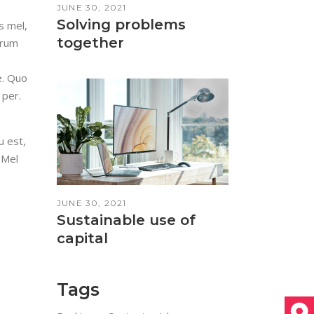
JUNE 30, 2021
Solving problems
s mel,
together
arum
e. Quo
 per.
u est,
 Mel
JUNE 30, 2021
Sustainable use of
capital
Tags