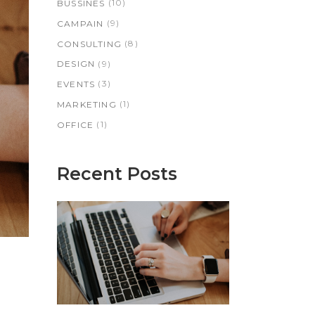
(10)
BUSSINES
(9)
CAMPAIN
(8)
CONSULTING
(9)
DESIGN
(3)
EVENTS
(1)
MARKETING
(1)
OFFICE
Recent Posts