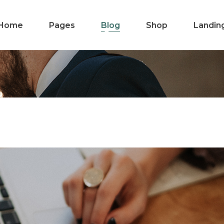
Home
Pages
Blog
Shop
Landin
Main Home
About Us
Right Sidebar
Product List
Consulting Company
Our Team
Left Sidebar
Product Single
Business Home
Our Clients
Blog Masonry
Shop Layouts
Horizontal
Our Office
No Sidebar
Shop Pages
Showcase
Our Services
Post Types
Fullscreen Slider
Get In Touch
Business Advisory
Contact Us
Branding Agency
FAQ Page
Digital Agency
Pricing Plans