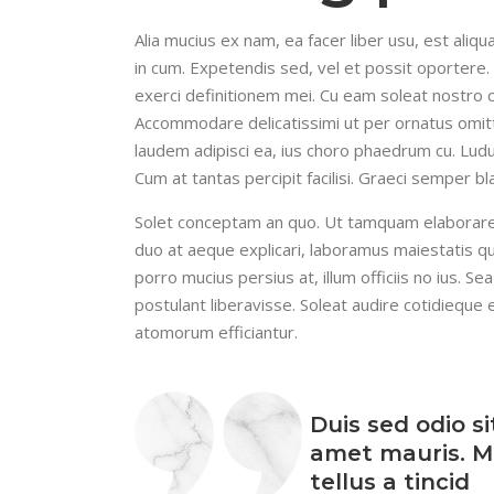
Alia mucius ex nam, ea facer liber usu, est al
in cum. Expetendis sed, vel et possit oportere. 
exerci definitionem mei. Cu eam soleat nostro 
Accommodare delicatissimi ut per ornatus omit
laudem adipisci ea, ius choro phaedrum cu. Ludus
Cum at tantas percipit facilisi. Graeci semper bl
Solet conceptam an quo. Ut tamquam elaboraret q
duo at aeque explicari, laboramus maiestatis q
porro mucius persius at, illum officiis no ius. Se
postulant liberavisse. Soleat audire cotidieque 
atomorum efficiantur.
Duis sed odio s
amet mauris. M
tellus a tincid