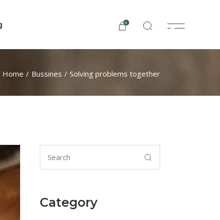
0
g
Home
Bussines
Solving problems together
Category