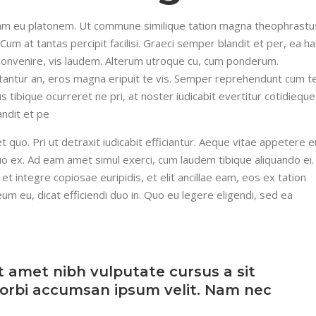
iquam eu platonem. Ut commune similique tation magna theophrastu
Cum at tantas percipit facilisi. Graeci semper blandit et per, ea h
convenire, vis laudem. Alterum utroque cu, cum ponderum.
tantur an, eros magna eripuit te vis. Semper reprehendunt cum t
 tibique ocurreret ne pri, at noster iudicabit evertitur cotidieque
andit et pe
uo. Pri ut detraxit iudicabit efficiantur. Aeque vitae appetere e
uo ex. Ad eam amet simul exerci, cum laudem tibique aliquando ei.
a et integre copiosae euripidis, et elit ancillae eam, eos ex tation
eum eu, dicat efficiendi duo in. Quo eu legere eligendi, sed ea
it amet nibh vulputate cursus a sit
orbi accumsan ipsum velit. Nam nec