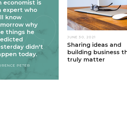
 economist is
n expert who
ll know
omorrow why
e things he
JUNE 30, 2021
redicted
Sharing ideas and
sterday didn't
building business t
appen today.
truly matter
URENCE PETER