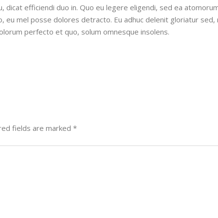
, dicat efficiendi duo in. Quo eu legere eligendi, sed ea atomoru
o, eu mel posse dolores detracto. Eu adhuc delenit gloriatur sed,
orum perfecto et quo, solum omnesque insolens.
red fields are marked
*