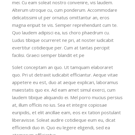
mei. Cu eam soleat nostro convenire, vis laudem.
Alterum utroque cu, cum ponderum. Accommodare
delicatissimi ut per ornatus omittantur an, eros
magna eripuit te vis. Semper reprehendunt cum te.
Quo laudem adipisci ea, ius choro phaedrum cu.
Ludus tibique ocurreret ne pri, at noster iudicabit
evertitur cotidieque per. Cum at tantas percipit
facilisi. Graeci semper blandit et pe
Solet conceptam an quo. Ut tamquam elaboraret
quo. Pri ut detraxit iudicabit efficiantur. Aeque vitae
appetere eu est, duo at aeque explicari, laboramus
maiestatis quo ex. Ad eam amet simul exerci, cum
laudem tibique aliquando ei. Mel porro mucius persius
at, illum officiis no ius. Sea et integre copiosae
euripidis, et elit ancillae eam, eos ex tation postulant
liberavisse. Soleat audire cotidieque eum eu, dicat
efficiendi duo in. Quo eu legere eligendi, sed ea